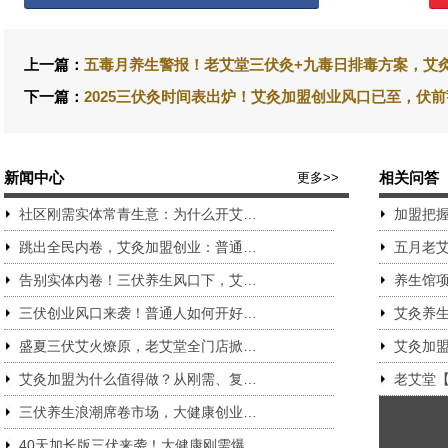
上一篇：
五毒月养生警报！老艾堂三伏灸+九毒日排毒方案，艾
下一篇：
2025三伏灸时间表出炉！艾灸加盟创业风口已至，伏
新闻中心
更多>>
相关问答
社区刚需实体常青生意：为什么开艾…
加盟把握
跳出全民内卷，艾灸加盟创业：普通…
五月老艾
告别实体内卷！三伏养生风口下，艾…
养生馆
三伏创业风口来袭！普通人如何开好…
艾灸养
盛夏三伏艾火燎原，老艾堂全门店掀…
艾灸加
艾灸加盟为什么值得做？从刚需、复…
老艾堂
三伏养生浪潮席卷市场，大健康创业…
40天加长版三伏来袭！大健康刚需爆…