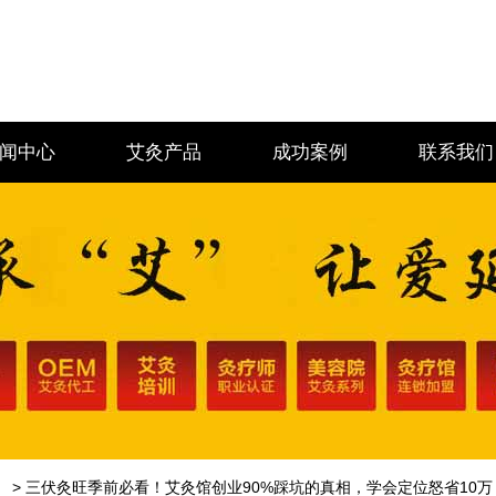
闻中心
艾灸产品
成功案例
联系我们
> 三伏灸旺季前必看！艾灸馆创业90%踩坑的真相，学会定位怒省10万