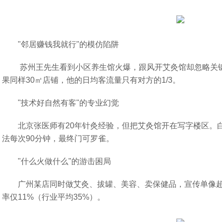
"邻居赚钱我就行"的模仿陷阱
苏州王先生看到小区养生馆火爆，跟风开艾灸馆却忽略关
果同样30㎡店铺，他的日均客流量只有对方的1/3。
"技术好自然有客"的专业幻觉
北京张医师有20年针灸经验，但把艾灸馆开在写字楼区。白
法每次90分钟，最终门可罗雀。
"什么火做什么"的游击困局
广州某店同时做艾灸、拔罐、美容、卖保健品，宣传单像
率仅11%（行业平均35%）。