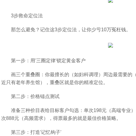
3步救命定位法
那怎么避免？记住这3步定位法，让你少亏10万冤枉钱。
第一步：用'三圈定律'锁定黄金客户
画三个重叠圈：你最擅长的（如妇科调理）周边最需要的
近只有老年养生馆），重叠区就是你的精准定位。
第二步：价格锚点测试
准备三种价目表给目标客户勾选：单次198元（高端专业）
次888元（高频需求），得票最多的就是最佳价格策略。
第三步：打造'记忆钩子'