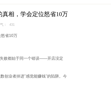
的真相，学会定位怒省10万
气：
431
怒省10万
的失败都始于同一个错误——开店没定
无数创业者掉进"感觉能赚钱"的陷阱。今