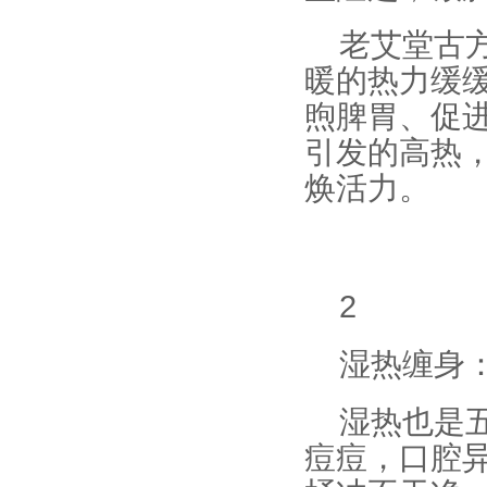
老艾堂古
暖的热力缓
煦脾胃、促
引发的高热
焕活力。
2
湿热缠身
湿热也是
痘痘，口腔