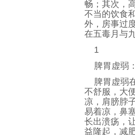
畅；其次，
不当的饮食
外，房事过
在五毒月与
1
脾胃虚弱
脾胃虚弱
不舒服，大
凉，肩膀脖
易着凉，鼻
长出溃疡，
益隆起，减