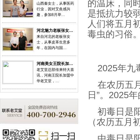
的温床，同
山西秦女士，从事医药
行业，因对艾灸感兴
是抵抗力较
趣，参加8月举…
人们将五月
河北魅力老板张女…
毒虫的习俗
来自河北的老板张女
士，从事皮革生意多
年，在国内与国…
河南美女王院长加…
2025年
老艾堂总部传来特大喜
讯，河南王院长加盟中
华老艾堂，…
在农历五
日”。202
初毒日是阳
（农历五月初
中毒日是阳