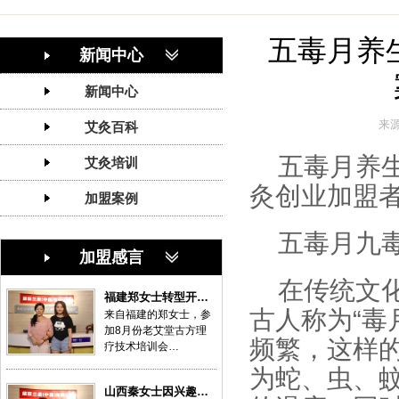
五毒月养
新闻中心
新闻中心
来
艾灸百科
五毒月养
艾灸培训
灸创业加盟
加盟案例
五毒月九
加盟感言
在传统文
福建郑女士转型开…
古人称为“毒
来自福建的郑女士，参
加8月份老艾堂古方理
频繁，这样
疗技术培训会…
为蛇、虫、
山西秦女士因兴趣…