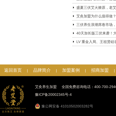
盛夏三伏艾火燎原，老
艾灸加盟为什么值得做
三伏养生浪潮席卷市场
40天加长版三伏来袭！
LV 重金入局、王祖贤
返回首页
品牌简介
加盟案例
招商加盟
|
|
|
|
艾灸养生加盟
全国免费咨询电话：400-700-294
豫ICP备20002345号-4
豫公网安备 41010502003282号