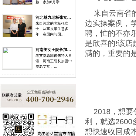
趣，参加8月举…
来自云南省
河北魅力老板张女…
边实操案例，
来自河北的老板张女
士，从事皮革生意多
聘，忙的不亦
年，在国内与国…
是欣喜的!该
河南美女王院长加…
满的，重要的是
老艾堂总部传来特大喜
讯，河南王院长加盟中
华老艾堂，…
2018，想
利，就选260
想快速收回成