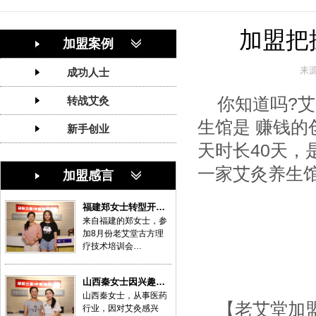
加盟把
加盟案例
来
成功人士
你知道吗?
转战艾灸
生馆是 赚钱的创
新手创业
天时长40天，
一家艾灸养生馆
加盟感言
福建郑女士转型开…
来自福建的郑女士，参
加8月份老艾堂古方理
疗技术培训会…
山西秦女士因兴趣…
山西秦女士，从事医药
【老艾堂加
行业，因对艾灸感兴