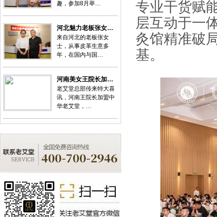
专业干货赋
趣，参加8月举…
层互动于一
河北魅力老板张女…
灸馆精准破
来自河北的老板张女
士，从事皮革生意多
基。
年，在国内与国…
河南美女王院长加…
老艾堂总部传来特大喜
讯，河南王院长加盟中
华老艾堂，…