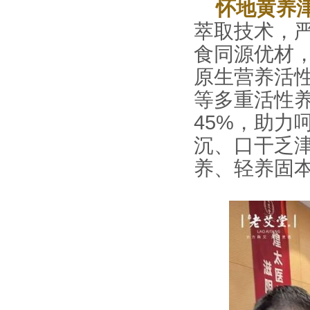
怀地黄养
萃取技术，
食同源优材
原生营养活性
等多重活性
45%，助力
沉、口干乏
养、轻养固