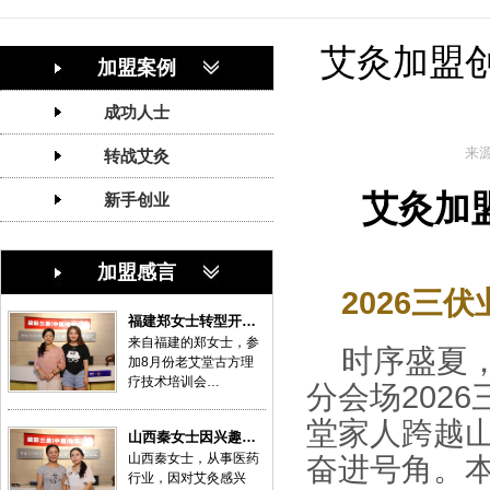
艾灸加盟创
加盟案例
成功人士
来
转战艾灸
艾灸加
新手创业
加盟感言
2026三
福建郑女士转型开…
来自福建的郑女士，参
时序盛夏，
加8月份老艾堂古方理
疗技术培训会…
分会场202
堂家人跨越
山西秦女士因兴趣…
山西秦女士，从事医药
奋进号角。
行业，因对艾灸感兴