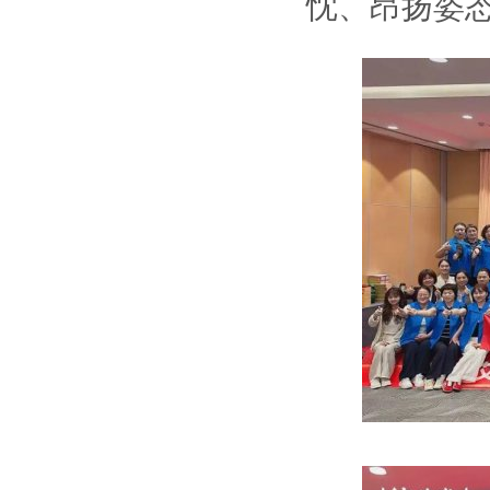
忱、昂扬姿