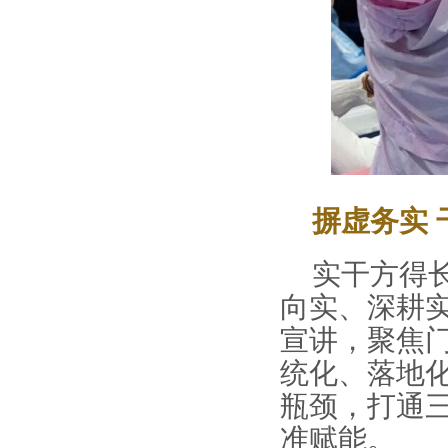
摒虚务实
实干方得
向实、深耕
宣讲，聚焦
统化、落地
瓶颈，打通
准赋能。