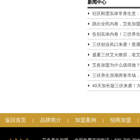
新闻中心
社区刚需实体常青生意
跳出全民内卷，艾灸加
告别实体内卷！三伏养
三伏创业风口来袭！普
盛夏三伏艾火燎原，老
艾灸加盟为什么值得做
三伏养生浪潮席卷市场
40天加长版三伏来袭！
返回首页
品牌简介
加盟案例
招商加盟
|
|
|
|