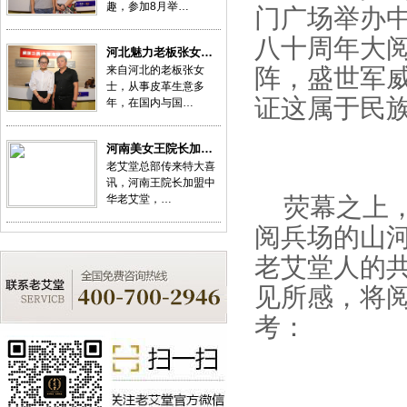
趣，参加8月举…
门广场举办
八十周年大阅
河北魅力老板张女…
来自河北的老板张女
阵，盛世军
士，从事皮革生意多
证这属于民
年，在国内与国…
河南美女王院长加…
老艾堂总部传来特大喜
讯，河南王院长加盟中
华老艾堂，…
荧幕之上
阅兵场的山
老艾堂人的
见所感，将
考：