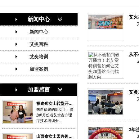
艾火
新闻中心
新闻中心
艾灸百科
从不
艾灸培训
加盟案例
加盟感言
艾灸
福建郑女士转型开…
来自福建的郑女士，参
加8月份老艾堂古方理
疗技术培训会…
3年
山西秦女士因兴趣…